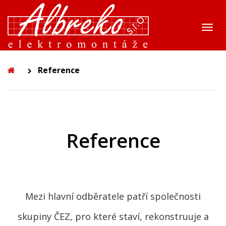
Volná místa
Přep
Nabízené služby
navi
Politika IMS
Reference
Pronájem
Historie
Reference
Reference
Kontakt
Mezi hlavní odběratele patří společnosti
skupiny ČEZ, pro které staví, rekonstruuje a