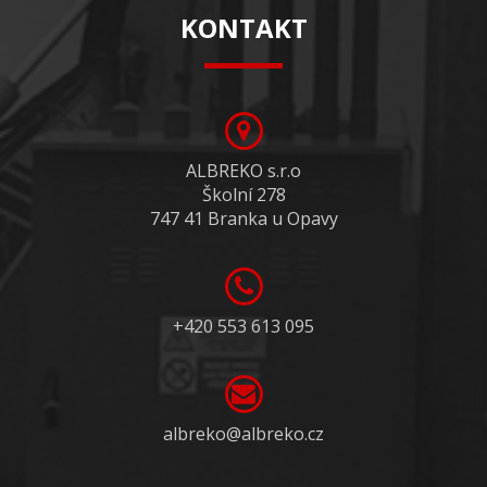
KONTAKT
ALBREKO s.r.o
Školní 278
747 41 Branka u Opavy
+420 553 613 095
albreko@albreko.cz